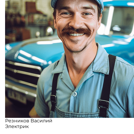
Резников Василий
Электрик