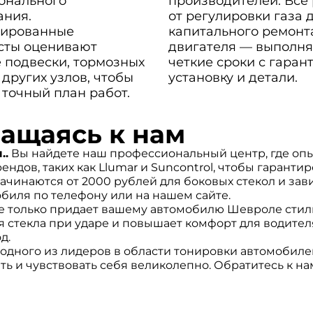
онального
производителей. Все
ания.
от регулировки газа 
ированные
капитального ремонт
сты оценивают
двигателя — выполня
 подвески, тормозных
четкие сроки с гаран
 других узлов, чтобы
установку и детали.
 точный план работ.
ращаясь к нам
..
Вы найдете наш профессиональный центр, где опы
дов, таких как Llumar и Suncontrol, чтобы гарантир
чинаются от 2000 рублей для боковых стекол и зав
обиля по телефону или на нашем сайте.
е только придает вашему автомобилю Шевроле стильн
я стекла при ударе и повышает комфорт для водител
д.
одного из лидеров в области тонировки автомобил
ь и чувствовать себя великолепно. Обратитесь к нам