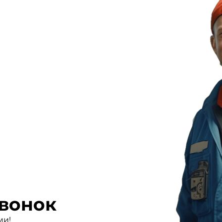
вонок
ми!