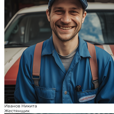
Иванов Никита
Жестянщик