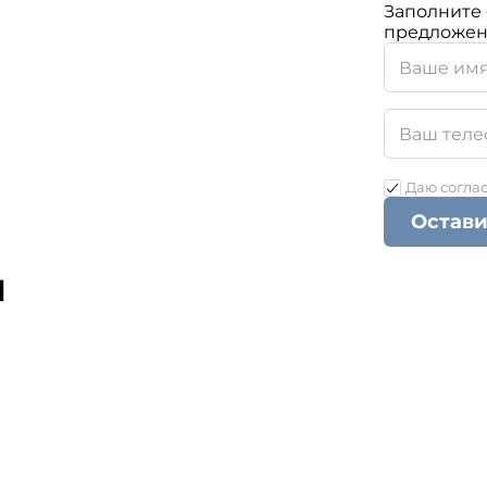
Заполните 
предложен
Даю согла
Остави
ы