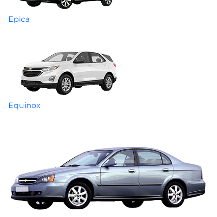
Epica
Equinox