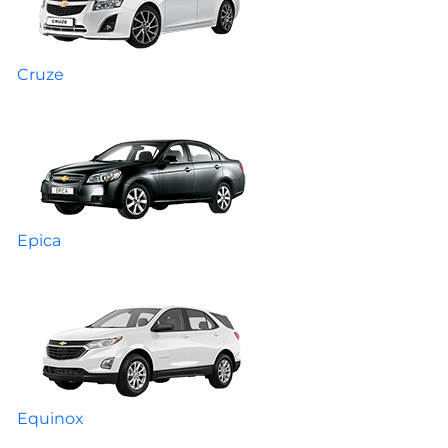
Cruze
Epica
Equinox