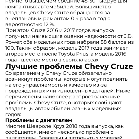
немного выше, чем средние 45-50 тыс.руб для
компактных автомобилей. Большинство
владельцев Chevy Cruze обращаются за
внеплановым ремонтом 0,4 раза в год с
вероятностью 12 %.
При этом Cruze 2016 и 2017 годов выпуска
получили наивысшие оценки надежности от J.D.
Power: оба модельных года набрали 88 баллов из
100. Таким образом, модель 2017 года занимает
второе место после Toyota Prius, а модель 2016
года - шестое место в своих классах.
Лучшие проблемы Chevy Cruze
Со временем у Chevy Cruze обязательно
возникнут проблемы, которые могут повлиять
на его управляемость и качество из-за
поврежденных или изношенных деталей. Ниже
перечислены наиболее распространенные
проблемы Chevy Cruze, о которых сообщают
владельцы автомобилей разных модельных
годов:
Проблемы с двигателем
Многие Шевроле Круз 2018 года выпуска, как
сообщается, имеют несколько проблем с
двигателем. Владельцы затронутых моделей