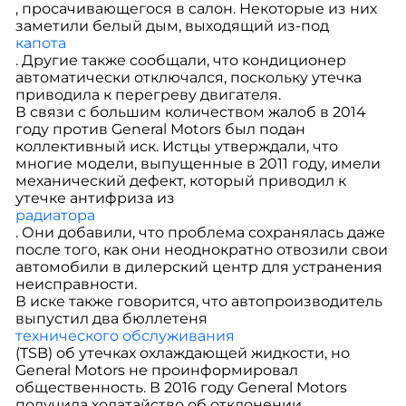
, просачивающегося в салон. Некоторые из них
заметили белый дым, выходящий из-под
капота
. Другие также сообщали, что кондиционер
автоматически отключался, поскольку утечка
приводила к перегреву двигателя.
В связи с большим количеством жалоб в 2014
году против General Motors был подан
коллективный иск. Истцы утверждали, что
многие модели, выпущенные в 2011 году, имели
механический дефект, который приводил к
утечке антифриза из
радиатора
. Они добавили, что проблема сохранялась даже
после того, как они неоднократно отвозили свои
автомобили в дилерский центр для устранения
неисправности.
В иске также говорится, что автопроизводитель
выпустил два бюллетеня
технического обслуживания
(TSB) об утечках охлаждающей жидкости, но
General Motors не проинформировал
общественность. В 2016 году General Motors
получила ходатайство об отклонении